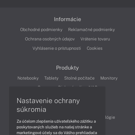
Informácie
Obchodné podmienky
Reklamačné podmienky
Ochrana osobných údajov
Vrátenie tovaru
Vyhlásenie o prístupnosti
Cookies
Produkty
Notebooky
Tablety
Stolné počítače
Monitory
Servery
Diskové polia a NAS
Nastavenie ochrany
Články
súkromia
Obchodné informácie
Produkty
Technológie
Za účelom zlepšenia užívateľského zážitku a
Videá
poskytovaných služieb na našej stránke a
marketingové účely sa do Vášho prehliadača