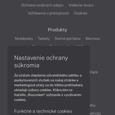
Ochrana osobných údajov
Vrátenie tovaru
Vyhlásenie o prístupnosti
Cookies
Produkty
Notebooky
Tablety
Stolné počítače
Monitory
Servery
Diskové polia a NAS
Nastavenie ochrany
Články
súkromia
Obchodné informácie
Produkty
Technológie
Za účelom zlepšenia užívateľského zážitku a
Videá
poskytovaných služieb na našej stránke a
marketingové účely sa do Vášho prehliadača
ukladajú súbory cookies. Kliknutím na
tlačidlo „Rozumiem“ súhlasíte s využívaním
Obsah
cookies.
Ako nakupovať
Možnosti doručenia a platby
Funkčné a technické cookies
Podpora a servis
Servisné služby
Cenník servisu