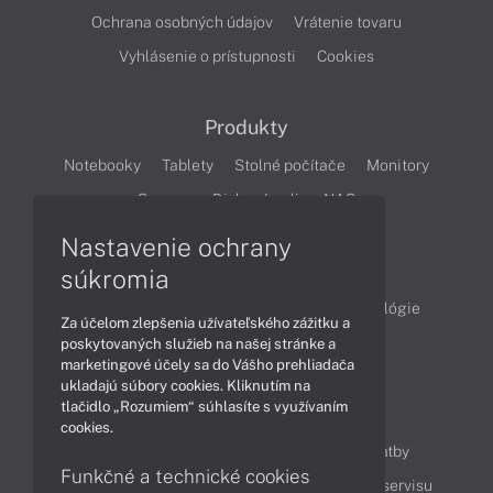
Ochrana osobných údajov
Vrátenie tovaru
Vyhlásenie o prístupnosti
Cookies
Produkty
Notebooky
Tablety
Stolné počítače
Monitory
Servery
Diskové polia a NAS
Nastavenie ochrany
Články
súkromia
Obchodné informácie
Produkty
Technológie
Za účelom zlepšenia užívateľského zážitku a
Videá
poskytovaných služieb na našej stránke a
marketingové účely sa do Vášho prehliadača
ukladajú súbory cookies. Kliknutím na
tlačidlo „Rozumiem“ súhlasíte s využívaním
Obsah
cookies.
Ako nakupovať
Možnosti doručenia a platby
Funkčné a technické cookies
Podpora a servis
Servisné služby
Cenník servisu