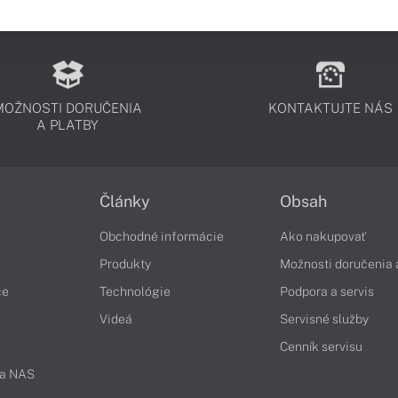
MOŽNOSTI DORUČENIA
KONTAKTUJTE NÁS
A PLATBY
Články
Obsah
Obchodné informácie
Ako nakupovať
Produkty
Možnosti doručenia 
če
Technológie
Podpora a servis
Videá
Servisné služby
Cenník servisu
 a NAS