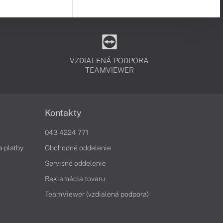
VZDIALENÁ PODPORA
TEAMVIEWER
Kontakty
043 4224 771
a platby
Obchodné oddelenie
Servisné oddelenie
Reklamácia tovaru
TeamViewer (vzdialená podpora)