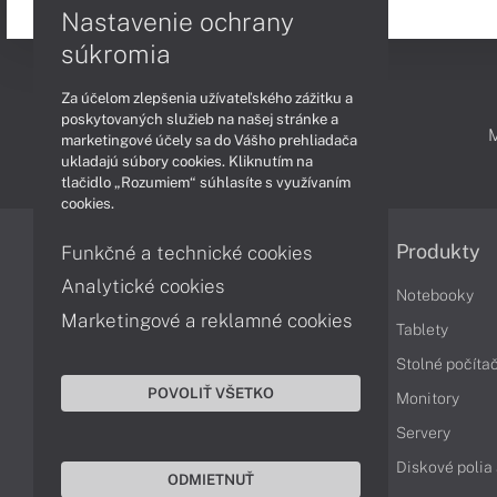
Nastavenie ochrany
súkromia
Za účelom zlepšenia užívateľského zážitku a
poskytovaných služieb na našej stránke a
PODPORA A SERVIS
marketingové účely sa do Vášho prehliadača
ukladajú súbory cookies. Kliknutím na
tlačidlo „Rozumiem“ súhlasíte s využívaním
cookies.
Informácie
Produkty
Funkčné a technické cookies
Analytické cookies
Obchodné podmienky
Notebooky
Marketingové a reklamné cookies
Reklamačné podmienky
Tablety
Ochrana osobných údajov
Stolné počíta
POVOLIŤ VŠETKO
Vrátenie tovaru
Monitory
Vyhlásenie o prístupnosti
Servery
Cookies
Diskové polia
ODMIETNUŤ