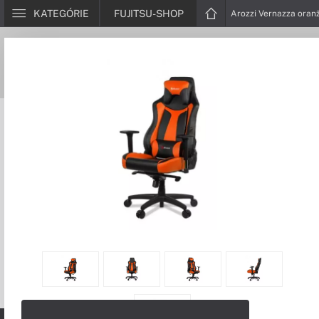
KATEGÓRIE
FUJITSU-SHOP
Arozzi Vernazza oran