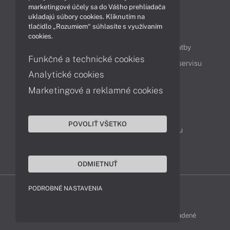
marketingové účely sa do Vášho prehliadača
ukladajú súbory cookies. Kliknutím na
tlačidlo „Rozumiem“ súhlasíte s využívaním
Obsah
cookies.
Ako nakupovať
Možnosti doručenia a platby
Funkčné a technické cookies
Podpora a servis
Servisné služby
Cenník servisu
Analytické cookies
Marketingové a reklamné cookies
Kontakty
043 4224 771
Obchodné oddelenie
POVOLIŤ VŠETKO
Servisné oddelenie
Reklamácia tovaru
TeamViewer (vzdialená podpora)
ODMIETNUŤ
PODROBNÉ NASTAVENIA
FUJITSU-SHOP © 2011 - 2026 Všetky práva vyhradené