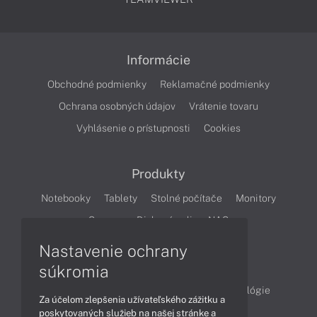
Informácie
Obchodné podmienky
Reklamačné podmienky
Ochrana osobných údajov
Vrátenie tovaru
Vyhlásenie o prístupnosti
Cookies
Produkty
Notebooky
Tablety
Stolné počítače
Monitory
Servery
Diskové polia a NAS
Nastavenie ochrany
Články
súkromia
Obchodné informácie
Produkty
Technológie
Za účelom zlepšenia užívateľského zážitku a
Videá
poskytovaných služieb na našej stránke a