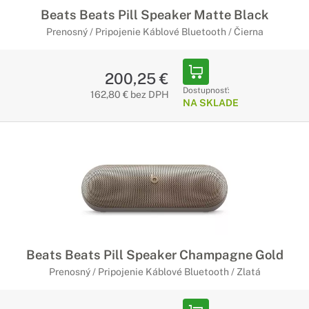
Beats Beats Pill Speaker Matte Black
Bezdrôtové reproduktory
Prenosný / Pripojenie Káblové Bluetooth / Čierna
Pohodlné pripojenie
Bezdrôtové reproduktory sú vybavené technológiou
200,25 €
Bluetooth, vďaka ktorej sa k nim jednoducho pripojíte so
Dostupnosť:
162,80 € bez DPH
svojím smartfónom alebo iným mobilným zariadením. Rýchle
NA SKLADE
a spoľahlivé pripojenie zaručí bezproblémové počúvanie
Vašej obľúbenej hudby.
Káblové reproduktory
Ten najkvalitnejší prenos zvuku
Káblové reproduktory sú navrhnuté pre spoľahlivý prenos
kvalitného zvuku. Pripojte ich jednoducho k svojmu zariadeniu
a užívajte si krištáľovo čistý zvuk po celý deň.
Beats Beats Pill Speaker Champagne Gold
Prenosný / Pripojenie Káblové Bluetooth / Zlatá