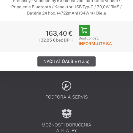
Prenosný / Vodeodolný (Odolnosť voči pofŕkaniu vodou) /
Pripojenie Bluetooth / Konektor USB Typ-C / 30,0W RMS /
Batéria 24 hod. (4722mAh) (34Wh) / Biela
163,40 €
Dostupnosť:
132,85 € bez DPH
INFORMUJTE SA
NAČÍTAŤ ĎALŠIE (1 Z 5)
PODPORA A SERVIS
MOŽNOSTI DORUČENIA
A PLATBY