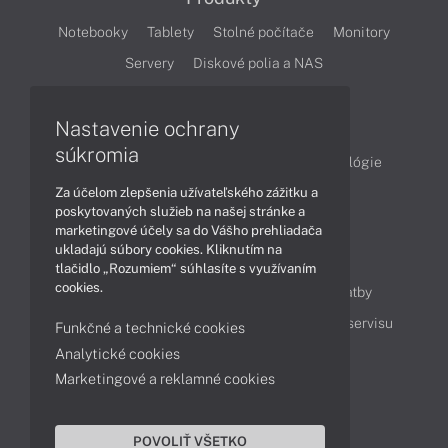
Notebooky
Tablety
Stolné počítače
Monitory
Servery
Diskové polia a NAS
Články
Nastavenie ochrany
súkromia
Obchodné informácie
Produkty
Technológie
Za účelom zlepšenia užívateľského zážitku a
Videá
poskytovaných služieb na našej stránke a
marketingové účely sa do Vášho prehliadača
ukladajú súbory cookies. Kliknutím na
Obsah
tlačidlo „Rozumiem“ súhlasíte s využívaním
cookies.
Ako nakupovať
Možnosti doručenia a platby
Podpora a servis
Servisné služby
Cenník servisu
Funkčné a technické cookies
Analytické cookies
Marketingové a reklamné cookies
Kontakty
043 4224 771
Obchodné oddelenie
POVOLIŤ VŠETKO